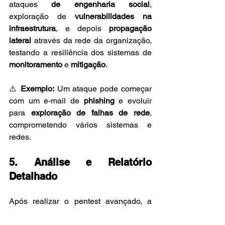
ataques 
de engenharia social
, 
exploração de 
vulnerabilidades na 
infraestrutura
, e depois 
propagação 
lateral
 através da rede da organização, 
testando a resiliência dos sistemas de 
monitoramento
 e 
mitigação
.
⚠️ 
Exemplo:
 Um ataque pode começar 
com um e-mail de 
phishing
 e evoluir 
para 
exploração de falhas de rede
, 
comprometendo vários sistemas e 
redes.
5. Análise e Relatório 
Detalhado
Após realizar o pentest avançado, a 
última etapa é a análise e a 
elaboração 