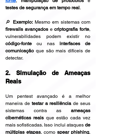
fonte
, 
manipulação de protocolos
 e 
testes de segurança em tempo real
.
🔎 
Exemplo:
 Mesmo em sistemas com 
firewalls avançados
 e 
criptografia forte
, 
vulnerabilidades podem existir no 
código-fonte
 ou nas 
interfaces de 
comunicação
 que são mais difíceis de 
detectar.
2. Simulação de Ameaças 
Reais
Um pentest avançado é a melhor 
maneira de 
testar a resiliência
 de seus 
sistemas contra as 
ameaças 
cibernéticas reais
 que estão cada vez 
mais sofisticadas. Isso inclui ataques 
de 
múltiplas etapas
, como 
spear phishing
, 