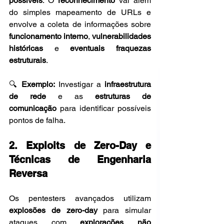
possíveis
. O 
reconhecimento
 vai além 
do simples mapeamento de URLs e 
envolve a coleta de informações sobre 
funcionamento interno
, 
vulnerabilidades 
históricas
 e 
eventuais fraquezas 
estruturais
.
🔍 
Exemplo:
 Investigar a 
infraestrutura 
de rede
 e as 
estruturas de 
comunicação
 para identificar possíveis 
pontos de falha.
2. Exploits de Zero-Day e 
Técnicas de Engenharia 
Reversa
Os pentesters avançados utilizam 
explosões de zero-day
 para simular 
ataques com 
explorações não 